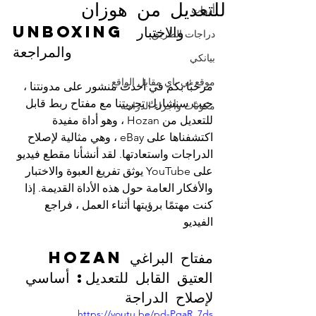
للتعديل من هوزان
أدوات
Unboxing والاختبار 
دراجات الطريق
والمراجعة
بيانكي
موقع ئي باي مقابل الواقع
مرحبًا بكم في أحدث منشور على مدونتنا ، 
حيث سنشارك تجربتنا مع مفتاح ربط قابل 
مكونات وأجزاء الدراجة
للتعديل من Hozan ، وهو أداة مفيدة 
اكتشفناها على eBay ، وهي مثالية لإصلاح 
الدراجات واستعادتها. لقد أنشأنا مقطع فيديو 
على YouTube يوثق تفريغ العبوة والاختبار 
والأفكار العامة حول هذه الأداة القديمة. إذا 
كنت مهتمًا برؤيتها أثناء العمل ، فراجع 
الفيديو
مفتاح البراغي Hozan 
العتيق القابل للتعديل: أساسي 
لإصلاح الدراجة
https://youtu.be/pd-PqaR_7ds