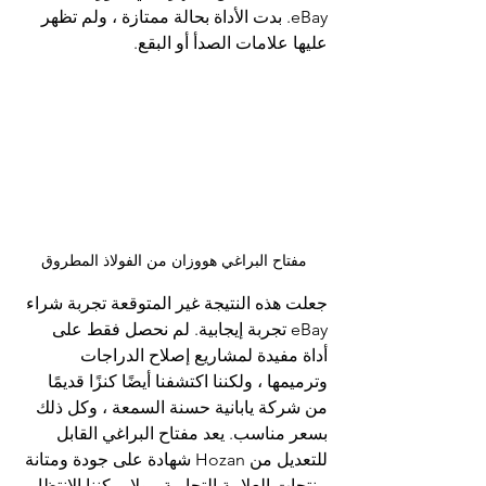
eBay. بدت الأداة بحالة ممتازة ، ولم تظهر 
عليها علامات الصدأ أو البقع.
مفتاح البراغي هووزان من الفولاذ المطروق
جعلت هذه النتيجة غير المتوقعة تجربة شراء 
eBay تجربة إيجابية. لم نحصل فقط على 
أداة مفيدة لمشاريع إصلاح الدراجات 
وترميمها ، ولكننا اكتشفنا أيضًا كنزًا قديمًا 
من شركة يابانية حسنة السمعة ، وكل ذلك 
بسعر مناسب. يعد مفتاح البراغي القابل 
للتعديل من Hozan شهادة على جودة ومتانة 
منتجات العلامة التجارية ، ولا يمكننا الانتظار 