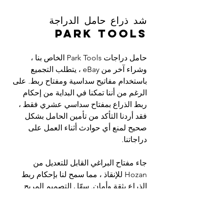
شد ذراع حامل الدراجة 
Park Tools
حامل دراجات Park Tools الخاص بنا ، 
وشراء آخر من eBay ، يتطلب التجميع 
باستخدام مفاتيح سداسية ومفتاح ربط. على 
الرغم من أننا تمكنا في البداية من إحكام 
ربط الذراع بمفتاح سداسي عشري فقط ، 
فقد أردنا التأكد من تأمين الحامل بشكل 
صحيح لمنع أي حوادث أثناء العمل على 
دراجاتنا.
جاء مفتاح البراغي القابل للتعديل من 
Hozan للإنقاذ ، مما سمح لنا بإحكام ربط 
الذراع بثقة وأمان. سهّل التصميم المريح 
للمفتاح والمقبض المريح تطبيق عزم 
الدوران اللازم ، مما يضمن أن حامل 