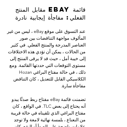
قائمة eBay مقابل المنتج 
الفعلي: مفاجأة إيجابية نادرة
عند التسوق على موقع eBay ، ليس من غير 
المألوف مواجهة التناقضات بين صور 
العناصر المدرجة والمنتج الفعلي. في كثير 
من الحالات ، يمكن أن تؤدي هذه الاختلافات 
إلى خيبة أمل ، حيث قد لا يرقى المنتج إلى 
مستوى التوقعات التي حددتها القائمة. ومع 
ذلك ، في حالة مفتاح البراغي Hozan 
الكلاسيكي القابل للتعديل ، كان التناقض 
مفاجأة سارة.
تضمنت قائمة eBay مفتاح ربط صدئًا يبدو 
أنه يحتاج إلى بعض TLC. في الواقع ، كان 
مفتاح البراغي الذي تلقيناه في حالة قريبة 
من النعناع ، بلمسة نهائية لامعة ولا توجد 
علامات واضحة على الصدأ أو البقع. كان 