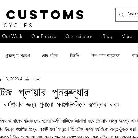
 CUSTOMS
 CYCLES
Our Work
Our Process
Our Insiration
Blog
More
পুনরুদ্ধার প্রকল্প
রোড বাইক
বিয়াঞ্চি
ইবে বনাম বাস্তবতা
বাই
pr 3, 2023
4 min read
টেজ প্লায়ার পুনরুদ্ধার
র্মশালার জন্য পুরানো সরঞ্জামগুলিকে রূপান্তর করা৷
সময় আমাদের বাইক মেরামতের কর্মশালাটিকে আলাদা করে তোলার জন্য অনন্য এবং 
ষ উদ্যোগগুলির মধ্যে একটি হল মিশ্রণে ভিনটেজ সরঞ্জামগুলিকে অন্তর্ভুক্ত করা৷
 সম্পর্কে কিছু আছে যা আমাদের কল্পনাকে ক্যাপচার করে এবং বাইক পুনরুদ্ধারের