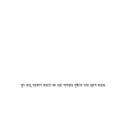
মূল ধাতু প্রকাশ করতে জং ধরা প্লায়ার পৃষ্ঠকে তার ব্রাশ করছে