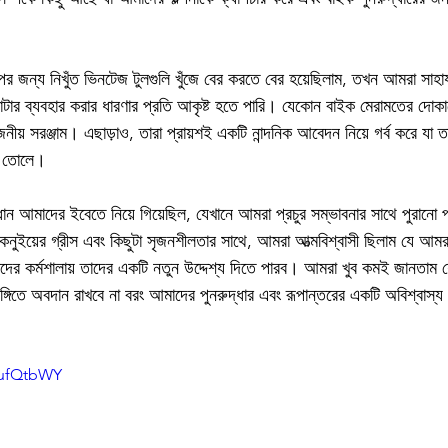
র জন্য নিখুঁত ভিনটেজ টুলগুলি খুঁজে বের করতে বের হয়েছিলাম, তখন আমরা সাহায
কাটার ব্যবহার করার ধারণার প্রতি আকৃষ্ট হতে পারি। যেকোন বাইক মেরামতের দোকা
োজনীয় সরঞ্জাম। এছাড়াও, তারা প্রায়শই একটি নান্দনিক আবেদন নিয়ে গর্ব করে যা
ে তোলে।
ধান আমাদের ইবেতে নিয়ে গিয়েছিল, যেখানে আমরা প্রচুর সম্ভাবনার সাথে পুরানো প্
নুইয়ের গ্রীস এবং কিছুটা সৃজনশীলতার সাথে, আমরা আত্মবিশ্বাসী ছিলাম যে আমরা
র কর্মশালায় তাদের একটি নতুন উদ্দেশ্য দিতে পারব। আমরা খুব কমই জানতাম 
ভঙ্গিতে অবদান রাখবে না বরং আমাদের পুনরুদ্ধার এবং রূপান্তরের একটি অবিশ্বাস্য য
dufQtbWY