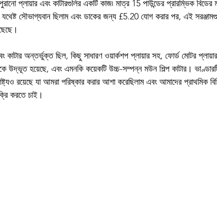
রানো প্লায়ার এবং কাটারগুলির একটি কাজ৷ মাত্র 15 পাউন্ডের প্রারম্ভিক বিডের 
 যথেষ্ট সৌভাগ্যবান ছিলাম এবং ডাকের জন্য £5.20 যোগ করার পর, এই সরঞ্জামগু
ঁছেছে।
বং কাটার অন্তর্ভুক্ত ছিল, কিছু সাধারণ ওয়ার্কশপ প্লায়ার সহ, ফোর্ড মোটর প্ল
ে উদ্ভূত হয়েছে, এবং এমনকি কয়েকটি উচ্চ-সম্পন্ন মউন শিল্প কাটার। ভাণ্ডারটি
িষ্ট্যও রয়েছে যা আমরা পরিষ্কার করার আশা করেছিলাম এবং আমাদের প্রাথমিক বিনি
িক্রি করতে চাই।