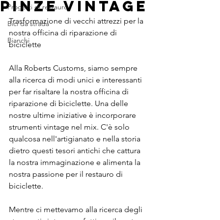
pinze vintage
Progetti di restauro
Trasformazione di vecchi attrezzi per la 
Bici da strada
nostra officina di riparazione di 
Bianchi
biciclette
Alla Roberts Customs, siamo sempre 
alla ricerca di modi unici e interessanti 
per far risaltare la nostra officina di 
riparazione di biciclette. Una delle 
nostre ultime iniziative è incorporare 
strumenti vintage nel mix. C'è solo 
qualcosa nell'artigianato e nella storia 
dietro questi tesori antichi che cattura 
la nostra immaginazione e alimenta la 
nostra passione per il restauro di 
biciclette.
Mentre ci mettevamo alla ricerca degli 