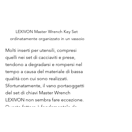
LEXIVON Master Wrench Key Set 
ordinatamente organizzato in un vassoio
Molti inserti per utensili, compresi 
quelli nei set di cacciaviti e prese, 
tendono a degradarsi e rompersi nel 
tempo a causa del materiale di bassa 
qualità con cui sono realizzati. 
Sfortunatamente, il vano portaoggetti 
del set di chiavi Master Wrench 
LEXIVON non sembra fare eccezione. 
Questo fattore è fondamentale da 
considerare, soprattutto se si prevede 
di conservare le chiavi esagonali in un 
garage o in un capannone dove le 