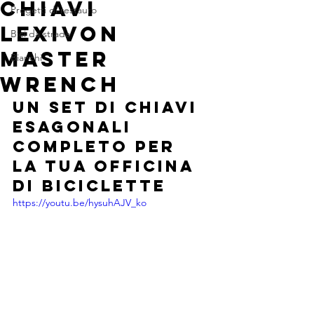
chiavi
Progetti di restauro
LEXIVON
Bici da strada
Master
Bianchi
Wrench
un set di chiavi 
esagonali 
completo per 
la tua officina 
di biciclette
https://youtu.be/hysuhAJV_ko