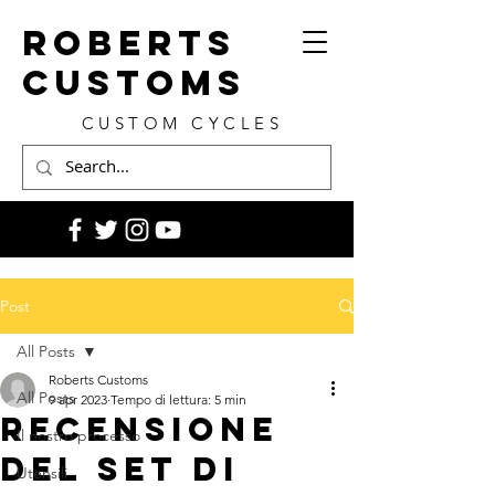
ROBERTS
CUSTOMS
CUSTOM CYCLES
Post
All Posts
Roberts Customs
All Posts
9 apr 2023
Tempo di lettura: 5 min
Recensione
Il nostro processo
del set di
Utensili