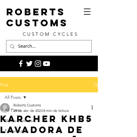
ROBERTS
CUSTOMS
CUSTOM CYCLES
Post
All Posts
Roberts Customs
All Posts
29 de abr. de 2023
8 min de leitura
Karcher KHB5
Nosso Processo
Lavadora de
Ferramentas