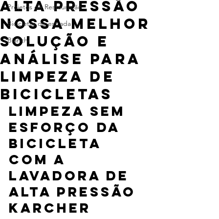
alta pressão
Projetos de Restauração
Nossa melhor
Bicicletas de estrada
solução e
Bianchi
análise para
limpeza de
bicicletas
Limpeza sem 
esforço da 
bicicleta 
com a 
lavadora de 
alta pressão 
Karcher 