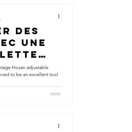
e
er des
vec une
olette
 Hozan
intage Hozan adjustable
oved to be an excellent tool