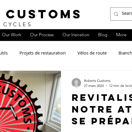
 CUSTOMS
 CYCLES
Our Work
Our Process
Our Insiration
Blog
More
tils
Projets de restauration
Vélos de route
Bianch
Roberts Customs
27 mars 2024
12 min de lect
Revitali
notre at
se prépa