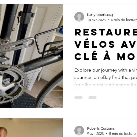
barryrobertsesq
14 avr. 2023
6 min de lectur
Restaur
vélos a
clé à m
Vintage
Explore our journey with a v
spanner, an eBay find that pr
for bike repair and restoratio
Roberts Customs
9 avr. 2023
5 min de lecture