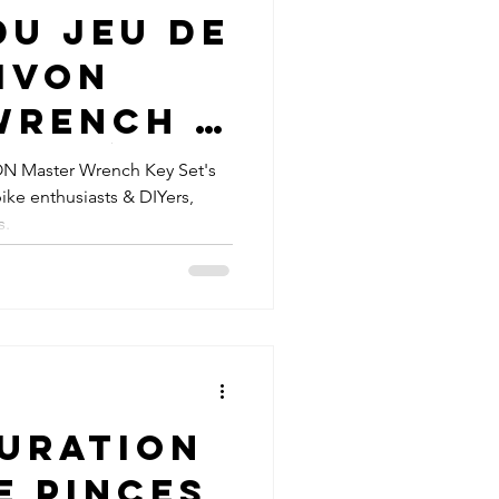
du jeu de
IVON
Wrench :
e clés
VON Master Wrench Key Set's
ike enthusiasts & DIYers,
ales
s.
 pour
elier
auration
e pinces