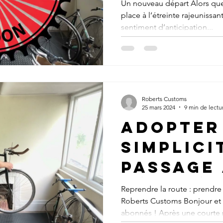
restaur
Un nouveau départ Alors que 
place à l’étreinte rajeunissan
vélos c
sentiment d’anticipation...
Roberts
Roberts Customs
25 mars 2024
9 min de lectu
Adopter
simplicit
passage
vélos à 
Reprendre la route : prendr
Roberts Customs Bonjour et
unique 
abonnés ! Après une courte 