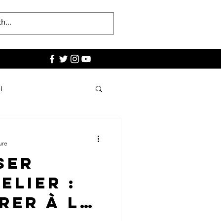
i
ure
ser
elier :
rer à la