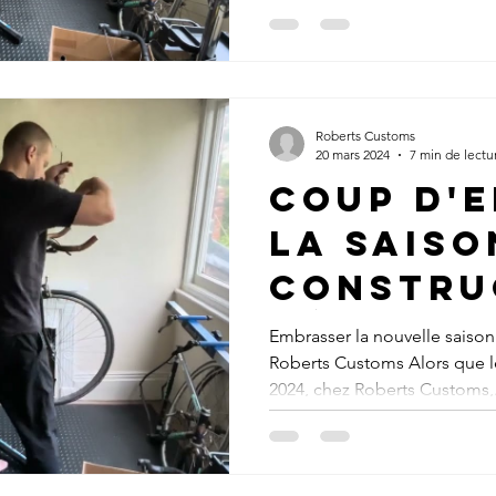
Roberts
Roberts Customs
20 mars 2024
7 min de lectu
Coup d'e
la saiso
constru
vélos 20
Embrasser la nouvelle saison
Roberts Customs Alors que le
parcour
2024, chez Roberts Customs,.
Roberts