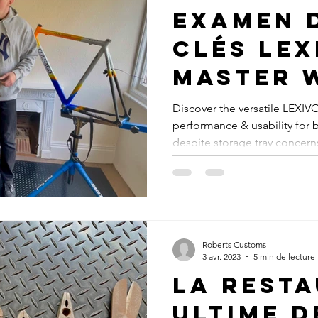
Examen 
clés LEX
Master 
un jeu d
Discover the versatile LEXI
performance & usability for b
hexagon
despite storage tray concern
complet
votre at
Roberts Customs
3 avr. 2023
5 min de lecture
La rest
ultime d