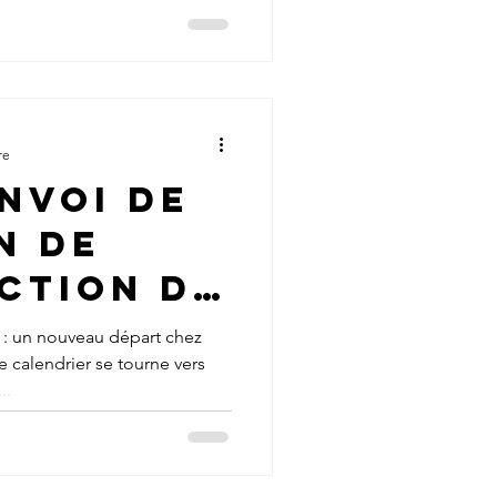
 Customs
re
nvoi de
n de
ction de
24 : le
 : un nouveau départ chez
 calendrier se tourne vers
s de
..
 Customs