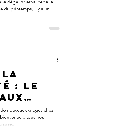
ation de
le dégel hivernal cède la
te du printemps, il y a un
hez
 Customs
re
 la
é : le
 aux
vitesse
e de nouveaux virages chez
 bienvenue à tous nos
chez
pause...