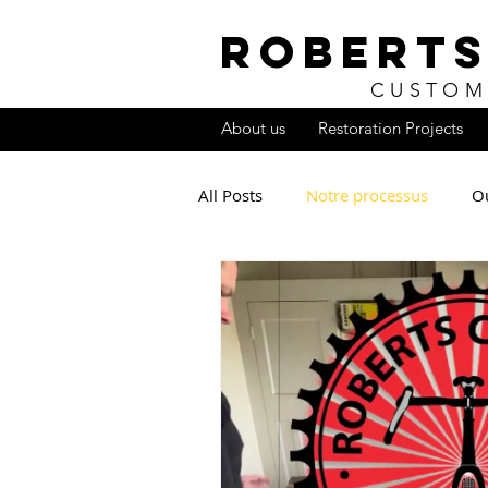
ROBERTS
CUSTOM
About us
Restoration Projects
All Posts
Notre processus
Ou