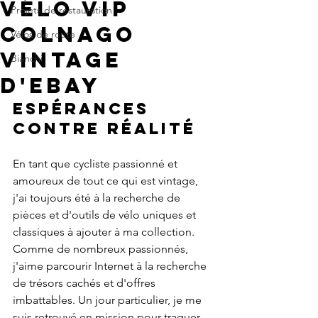
vélo VIP
Projets de restauration
Colnago
Vélos de route
Vintage
Bianchi
d'eBay
Espérances 
CONTRE Réalité
En tant que cycliste passionné et 
amoureux de tout ce qui est vintage, 
j'ai toujours été à la recherche de 
pièces et d'outils de vélo uniques et 
classiques à ajouter à ma collection. 
Comme de nombreux passionnés, 
j'aime parcourir Internet à la recherche 
de trésors cachés et d'offres 
imbattables. Un jour particulier, je me 
suis retrouvé en mission pour traquer 