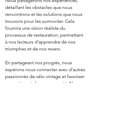
Nous partagerons nos expériences, 
détaillant les obstacles que nous 
rencontrons et les solutions que nous 
trouvons pour les surmonter. Cela 
fournira une vision réaliste du 
processus de restauration, permettant 
à nos lecteurs d'apprendre de nos 
triomphes et de nos revers.
En partageant nos progrès, nous 
espérons nous connecter avec d'autres 
passionnés de vélo vintage et favoriser 
un sentiment de communauté. Nous 
encourageons les lecteurs à partager 
leurs réflexions, leurs idées et leurs 
conseils, créant ainsi un environnement 
favorable et engageant pour tous. Au 
fur et à mesure que nous progressons 
dans la restauration Colnago VIP, nous 