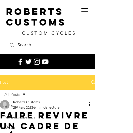
ROBERTS
CUSTOMS
CUSTOM CYCLES
Post
All Posts
Roberts Customs
All Posts
29 mars 2023
6 min de lecture
Faire revivre
Notre processus
un cadre de
Outils