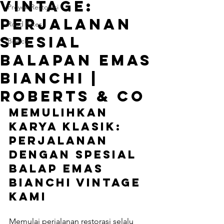
Vintage:
Proyek Restorasi
Perjalanan
Road Bikes
Spesial
Bianchi
Balapan Emas
Bianchi |
Roberts & Co
Memulihkan 
Karya Klasik: 
Perjalanan 
dengan Spesial 
Balap Emas 
Bianchi Vintage 
Kami
Memulai perjalanan restorasi selalu 