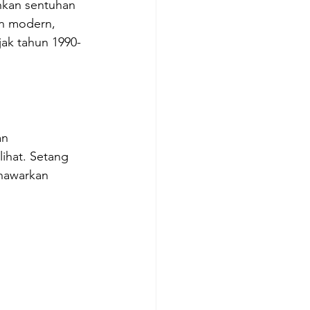
kan sentuhan 
an modern, 
jak tahun 1990-
n 
ihat. Setang 
nawarkan 