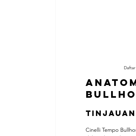
Dafta
Anatom
Bullh
Tinjauan
Cinelli Tempo Bullh