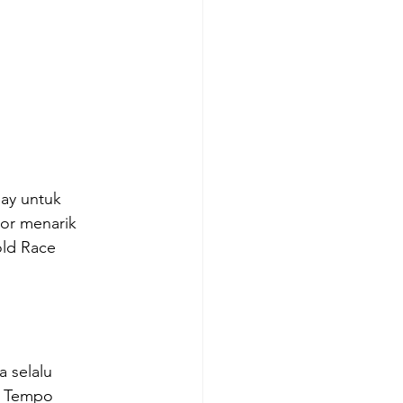
ay untuk 
or menarik 
old Race 
 selalu 
li Tempo 