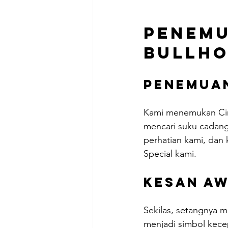
Penemu
Bullh
Penemua
Kami menemukan Cinel
mencari suku cadang 
perhatian kami, dan 
Special kami.
Kesan A
Sekilas, setangnya m
menjadi simbol kecep