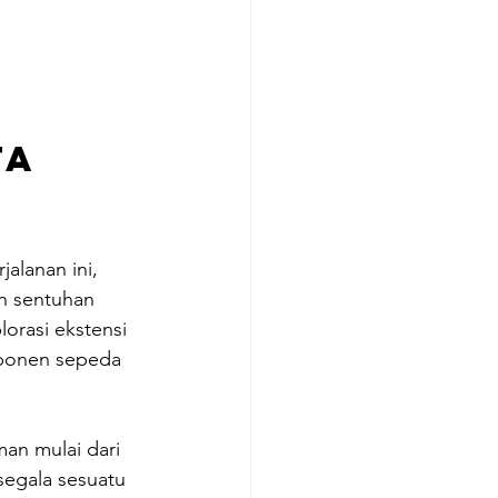
a 
alanan ini, 
n sentuhan 
orasi ekstensi 
mponen sepeda 
an mulai dari 
egala sesuatu 