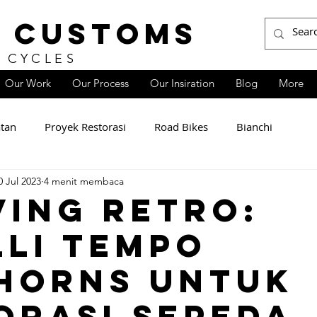
 CUSTOMS
 CYCLES
Our Work
Our Process
Our Insiration
Blog
More
atan
Proyek Restorasi
Road Bikes
Bianchi
0 Jul 2023
4 menit membaca
ving Retro:
lli Tempo
horns untuk
orasi Sepeda