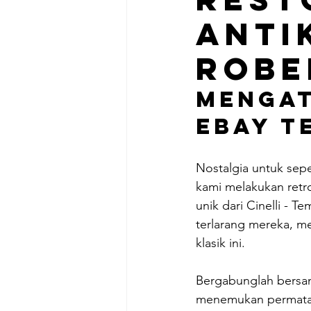
Anti
Robe
Mengat
eBay T
Nostalgia untuk sepe
kami melakukan retr
unik dari Cinelli - 
terlarang mereka, m
klasik ini.
Bergabunglah bersam
menemukan permata i