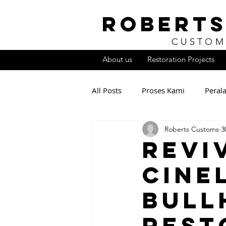
ROBERTS
CUSTOM
About us
Restoration Projects
All Posts
Proses Kami
Peral
Roberts Customs
3
Revi
Cine
Bull
Rest