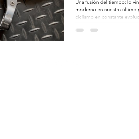
instalac
Una fusión del tiempo: lo vi
moderno en nuestro último 
palanca
ciclismo en constante evoluci
Compe D
biciclet
carrete
Aduanas
© 2023 ROBERTS CUSTOMS