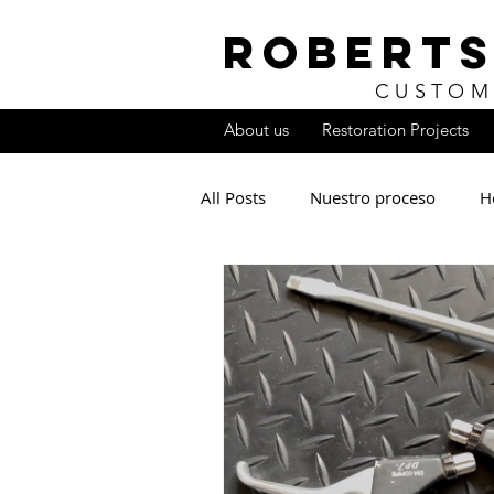
ROBERTS
CUSTOM
About us
Restoration Projects
All Posts
Nuestro proceso
H
eBay versus la realidad
Com