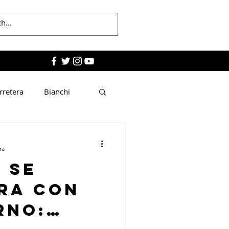
arretera
Bianchi
ra
 se
ra con
rno: