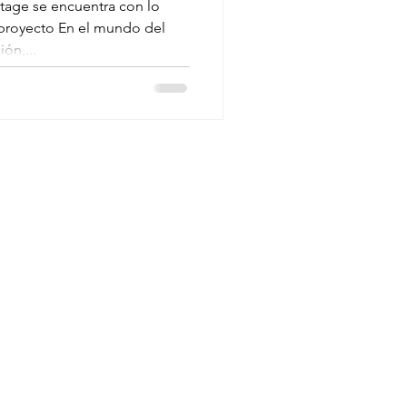
ión de
ntage se encuentra con lo
proyecto En el mundo del
s Dia
ón,...
P7 en
as de
ra |
 Roberts