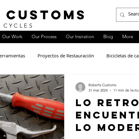
 CUSTOMS
 CYCLES
Our Work
Our Process
Our Insiration
Blog
More
erramientas
Proyectos de Restauración
Bicicletas de c
ponentes y piezas de bicicleta
Roberts Customs
31 mar 2024
11 min de lectu
Lo retro
encuent
lo mode