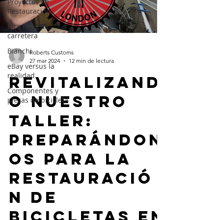
Proyectos de
Restauración
Bicicletas de
carretera
Bianchi
Roberts Customs
27 mar 2024
12 min de lectura
eBay versus la
realidad
Revitalizand
Componentes y
o nuestro
piezas de bicicleta
taller:
preparándon
os para la
restauració
n de
bicicletas en