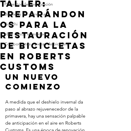
taller:
Proyectos de Restauración
preparándon
Bicicletas de carretera
os para la
Bianchi
restauración
eBay versus la realidad
de bicicletas
Componentes y piezas de bicicleta
en Roberts
Customs
Un nuevo 
comienzo
A medida que el deshielo invernal da 
paso al abrazo rejuvenecedor de la 
primavera, hay una sensación palpable 
de anticipación en el aire en Roberts 
Customs. Es una época de renovación 