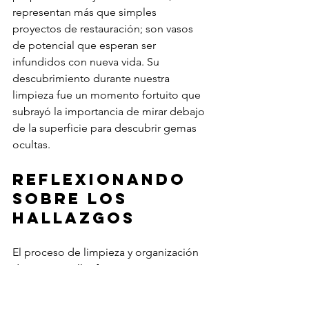
representan más que simples 
proyectos de restauración; son vasos 
de potencial que esperan ser 
infundidos con nueva vida. Su 
descubrimiento durante nuestra 
limpieza fue un momento fortuito que 
subrayó la importancia de mirar debajo 
de la superficie para descubrir gemas 
ocultas.
Reflexionando 
sobre los 
hallazgos
El proceso de limpieza y organización 
de nuestro taller fue tanto un viaje 
interno como físico. El Cannondale 
olvidado y el marco VIP de Colnago 