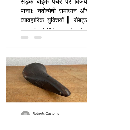
सड़क बाइक पंचर पर विजय
पाना: नवोन्मेषी समाधान और
व्यावहारिक युक्तियाँ | रॉबर्ट्स
सीमा शुल्क
एक रफ पैच को नेविगेट करना: पंक्चर के साथ
हमारी चल रही लड़ाई रॉबर्ट्स कस्टम्स में चल रही
हमारी गाथा के एक और अध्याय में आपका स्वागत
है,...
Roberts Customs
10 अप्रैल 2024
11 मिनट पठन
ब्रूक्स बी5एन बाइक सैडल की