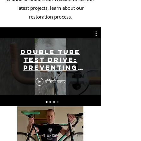
latest projects, learn about our
restoration process,
Double Tube
Test Drive:
Preventing
Punctures with
वीडियो चलाए
Dual Inner
Tubes | Roberts
Customs