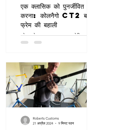
एक क्लासिक को पुनर्जीवित
करना: कोलनैगो CT2 बाइक
फ्रेम की बहाली
कोलनागो CT2 का अनावरण: टाइटेनियम और
कार्बन में एक विरासत एक साइक्लिंग आइकन की
खोज कोलनैगो CT2 बाइक फ्रेम साइकिलिंग के
अतीत की नवीन भावना...
Roberts Customs
21 अप्रैल 2024
9 मिनट पठन